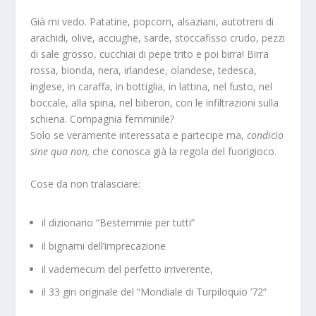
Già mi vedo. Patatine, popcorn, alsaziani, autotreni di
arachidi, olive, acciughe, sarde, stoccafisso crudo, pezzi
di sale grosso, cucchiai di pepe trito e poi birra! Birra
rossa, bionda, nera, irlandese, olandese, tedesca,
inglese, in caraffa, in bottiglia, in lattina, nel fusto, nel
boccale, alla spina, nel biberon, con le infiltrazioni sulla
schiena. Compagnia femminile?
Solo se veramente interessata e partecipe ma,
condicio
sine qua non,
che conosca già la regola del fuorigioco.
Cose da non tralasciare:
il dizionario “Bestemmie per tutti”
il bignami dell’imprecazione
il vademecum del perfetto irriverente,
il 33 giri originale del “Mondiale di Turpiloquio ’72”