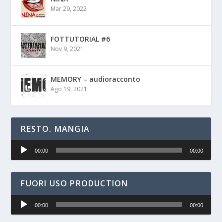
Mar 29, 2022
FOTTUTORIAL #6
Nov 9, 2021
MEMORY – audioracconto
Ago 19, 2021
RESTO. MANGIA
Audio
00:00
00:00
Player
FUORI USO PRODUCTION
Audio
00:00
00:00
Player