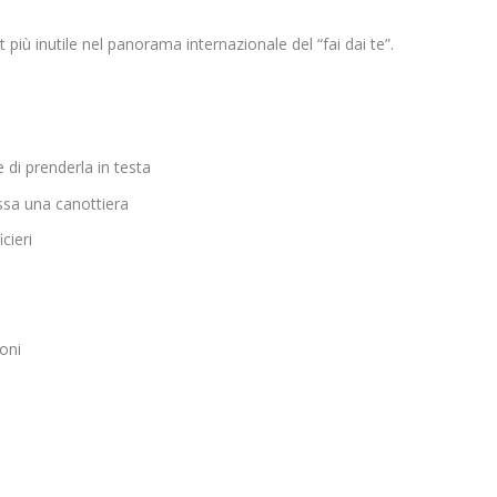
ù inutile nel panorama internazionale del “fai dai te”.
 di prenderla in testa
ssa una canottiera
cieri
oni