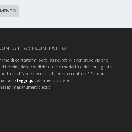
l
r
u
e
m
i
e
l
.
v
o
l
u
m
CONTATTAMI CON TATTO
e
.
rima di contattarmi però, assicurati di aver preso visione
ei termini, delle condizioni, delle modalità e dei consigli utili
riportati nel “vademecum del perfetto contatto”. Se non
’hai fatto
leggi qui
, altrimenti scrivi a
masa@masanumerodieci.it