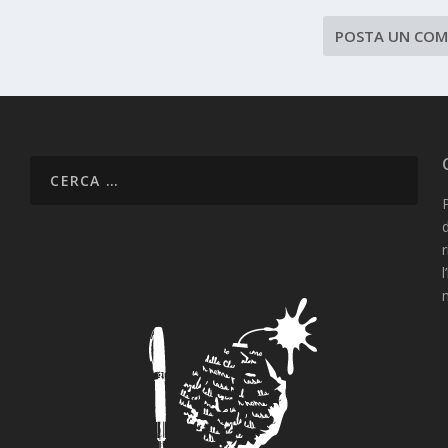
P
d
l