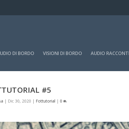
UDIO DI BORDO
VISIONI DI BORDO
AUDIO RACCONT
TTUTORIAL #5
sa
|
Dic 30, 2020
|
Fottutorial
|
0