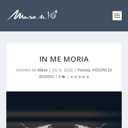
IN ME MORIA
Inserito da
Masa
|
Giu 6, 2020
|
Poesia
,
VISIONI DI
BORDO
|
0
|