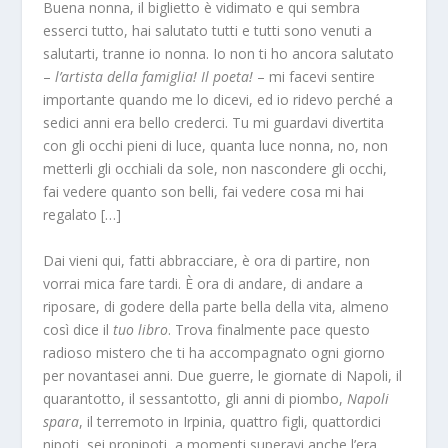
Buena nonna, il biglietto è vidimato e qui sembra
esserci tutto, hai salutato tutti e tutti sono venuti a
salutarti, tranne io nonna. Io non ti ho ancora salutato
–
l’artista della famiglia! Il poeta!
– mi facevi sentire
importante quando me lo dicevi, ed io ridevo perché a
sedici anni era bello crederci. Tu mi guardavi divertita
con gli occhi pieni di luce, quanta luce nonna, no, non
metterli gli occhiali da sole, non nascondere gli occhi,
fai vedere quanto son belli, fai vedere cosa mi hai
regalato […]
Dai vieni qui, fatti abbracciare, è ora di partire, non
vorrai mica fare tardi. È ora di andare, di andare a
riposare, di godere della parte bella della vita, almeno
così dice il
tuo libro
. Trova finalmente pace questo
radioso mistero che ti ha accompagnato ogni giorno
per novantasei anni. Due guerre, le giornate di Napoli, il
quarantotto, il sessantotto, gli anni di piombo,
Napoli
spara
, il terremoto in Irpinia, quattro figli, quattordici
nipoti, sei pronipoti, a momenti superavi anche l’era